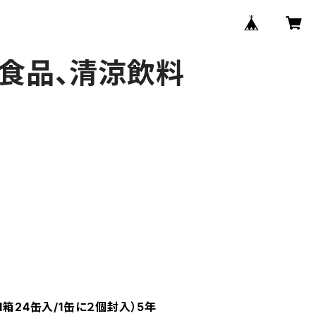
、食品、清涼飲料
1箱24缶入/1缶に２個封入）5年