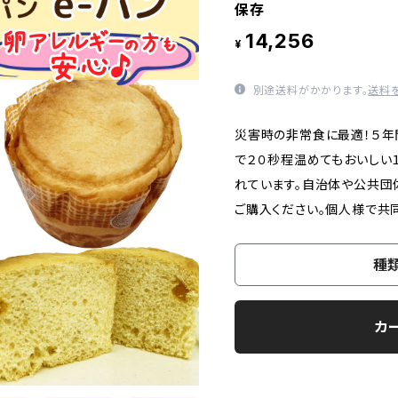
保存
14,256
¥
別途送料がかかります。
送料
災害時の非常食に最適！５年
で２０秒程温めてもおいしい１
れています。自治体や公共団
ご購入ください。個人様で共
種
カ