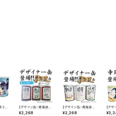
官３姉
【デザイン缶：青海波３
【デザイン缶：青海波３
【デザ
 e-
缶セット縦バージョン】
缶セット】災害備蓄用パ
（お多
¥2,268
¥2,268
¥3,2
入）キ
災害備蓄用パン e-パン
ン e-パン(1缶に２個封
害備蓄