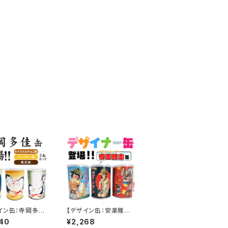
イン缶：寺岡多佳
【デザイン缶：安楽雅志
福）３缶セット】災
３缶セットA】災害備蓄
40
¥2,268
用パン e-パン(1
用パン e-パン(1缶に２