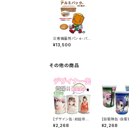
災害備蓄用パン e-パン
アルミパック50個入り
¥13,500
（キャラメルチョコ味）
その他の商品
【デザイン缶：前田奈子
【自衛隊缶：自衛
３缶セットA】災害備蓄
妹】災害備蓄用パン
¥2,268
¥2,268
用パン e-パン(1缶に２
パン(1缶に２個封